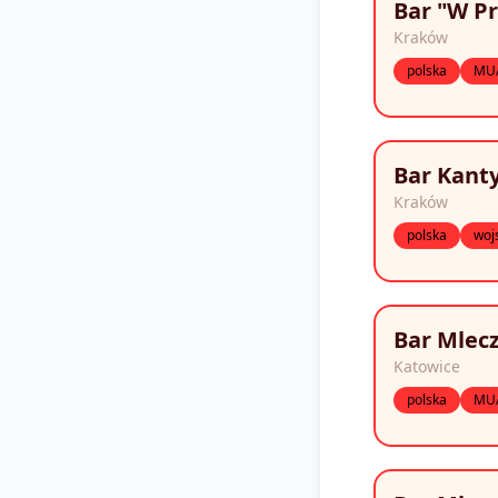
Bar "W P
Kraków
polska
MU
Bar Kant
Kraków
polska
woj
Bar Mlec
Katowice
polska
MU