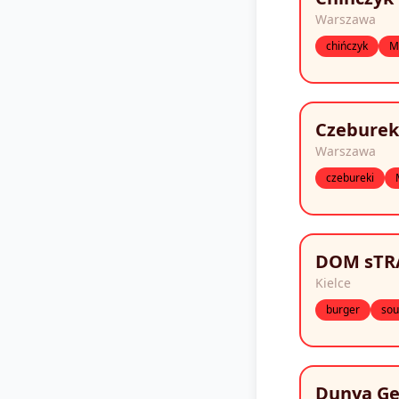
Warszawa
chińczyk
M
Czeburek
Warszawa
czebureki
DOM sTR
Kielce
burger
sou
Dunya G