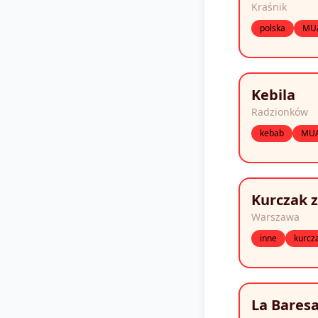
Kraśnik
polska
MU
Kebila
Radzionków
kebab
MU
Kurczak z
Warszawa
inne
kurcz
La Baresa