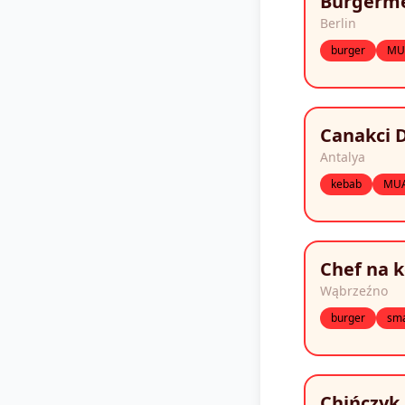
Burgerme
Berlin
burger
MU
Canakci 
Antalya
kebab
MU
Chef na k
Wąbrzeźno
burger
sma
Chińczyk