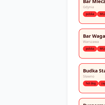
Bar Mlec
Gdynia
polska
MU
Bar Wag
Warszawa
polska
MU
Budka St
Sławno
hot dog
za