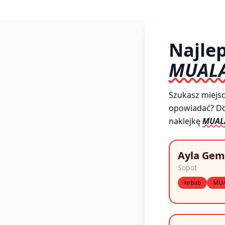
Najlep
MUAL
Szukasz miejsc,
opowiadać? Dobr
naklejkę
MUAL
Ayla Gem
Sopot
kebab
MU