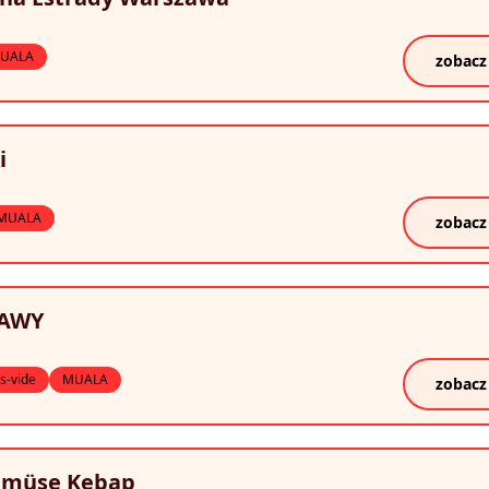
UALA
zobacz
i
MUALA
zobacz
AWY
s-vide
MUALA
zobacz
emüse Kebap