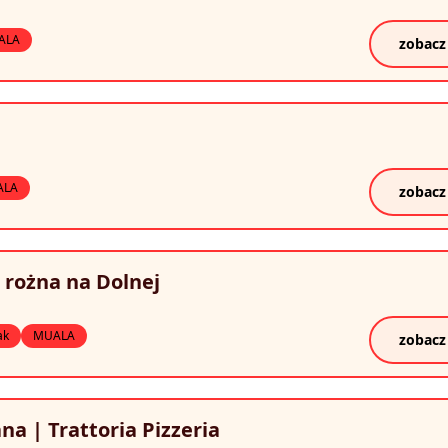
ALA
zobacz
ALA
zobacz
 rożna na Dolnej
ak
MUALA
zobacz
na | Trattoria Pizzeria