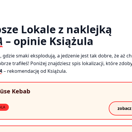
sze Lokale z naklejką
A
– opinie Książula
 gdzie smaki eksplodują, a jedzenie jest tak dobre, że aż ch
ze trafiłeś! Poniżej znajdziesz spis lokalizacji, które zdob
A
– rekomendację od Książula.
üse Kebab
ALA
zobacz