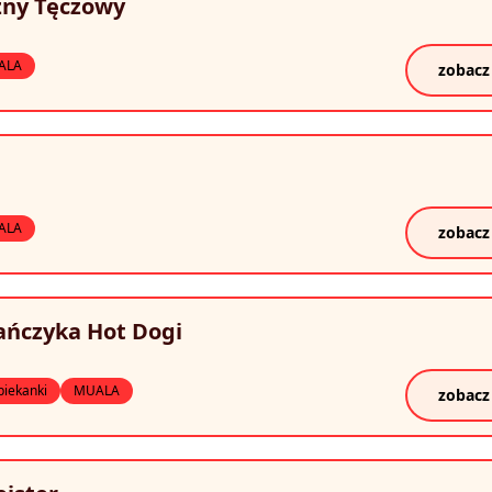
zny Tęczowy
ALA
zobacz
a
ALA
zobacz
ańczyka Hot Dogi
piekanki
MUALA
zobacz