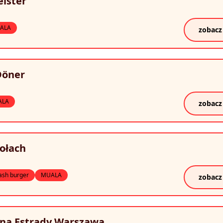
ister
ALA
zobacz
Döner
ALA
zobacz
ołach
sh burger
MUALA
zobacz
 na Estrady Warszawa