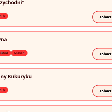
rzychodni"
ALA
zobacz
yna
skowa
MUALA
zobacz
zny Kukuryku
ALA
zobacz