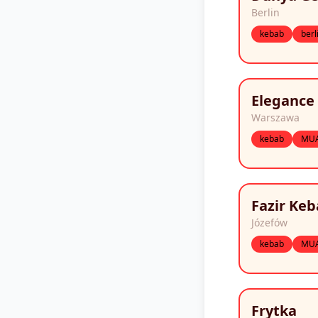
Berlin
kebab
berl
Elegance
Warszawa
kebab
MU
Fazir Ke
Józefów
kebab
MU
Frytka