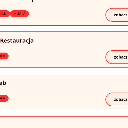
iński
MUALA
zobacz
 Restauracja
ALA
zobacz
bab
ALA
zobacz