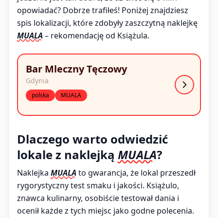
opowiadać? Dobrze trafiłeś! Poniżej znajdziesz
spis lokalizacji, które zdobyły zaszczytną naklejkę
MUALA
– rekomendację od Książula.
Bar Mleczny Tęczowy
Gdynia
polska
MUALA
Dlaczego warto odwiedzić
lokale z naklejką
MUALA
?
Naklejka
MUALA
to gwarancja, że lokal przeszedł
rygorystyczny test smaku i jakości. Książulo,
znawca kulinarny, osobiście testował dania i
ocenił każde z tych miejsc jako godne polecenia.