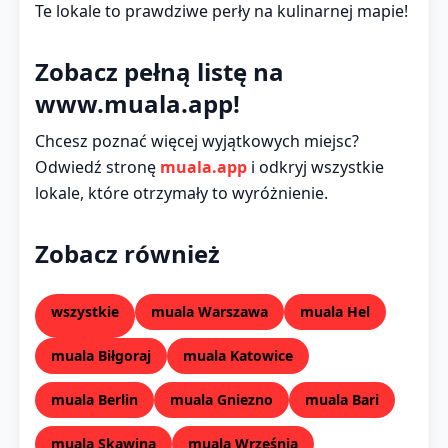
Te lokale to prawdziwe perły na kulinarnej mapie!
Zobacz pełną listę na
www.muala.app!
Chcesz poznać więcej wyjątkowych miejsc?
Odwiedź stronę
muala.app
i odkryj wszystkie
lokale, które otrzymały to wyróżnienie.
Zobacz również
wszystkie
muala Warszawa
muala Hel
muala Biłgoraj
muala Katowice
muala Berlin
muala Gniezno
muala Bari
muala Skawina
muala Września