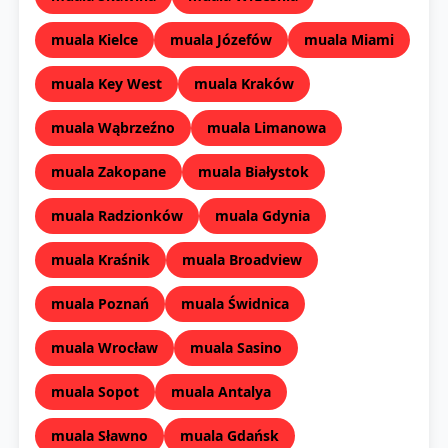
muala Kielce
muala Józefów
muala Miami
muala Key West
muala Kraków
muala Wąbrzeźno
muala Limanowa
muala Zakopane
muala Białystok
muala Radzionków
muala Gdynia
muala Kraśnik
muala Broadview
muala Poznań
muala Świdnica
muala Wrocław
muala Sasino
muala Sopot
muala Antalya
muala Sławno
muala Gdańsk