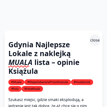
close
Gdynia Najlepsze
Lokale z naklejką
MUALA
lista – opinie
Książula
#Muala
#MapaZakazanaPrzezKsiazula
#mualaLista
#lista
#listaMuala
Szukasz miejsc, gdzie smaki eksplodują, a
jedzenie jest tak dobre, że aż chce się o nim