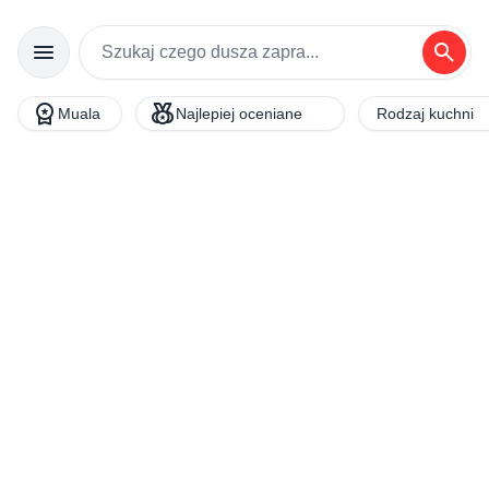
menu
search
workspace_premium
social_leaderboard
Muala
Najlepiej oceniane
Rodzaj kuchni