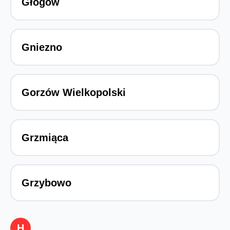
Głogów
Gniezno
Gorzów Wielkopolski
Grzmiąca
Grzybowo
H