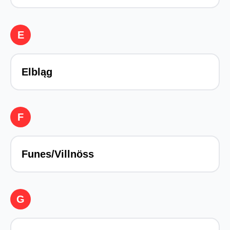
E
Elbląg
F
Funes/Villnöss
G