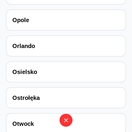
Opole
Orlando
Osielsko
Ostrołęka
close
Otwock