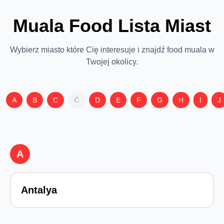
Muala Food Lista Miast
Wybierz miasto które Cię interesuje i znajdź food muala w
Twojej okolicy.
A
B
C
Ć
D
E
F
G
H
I
J
A
Antalya