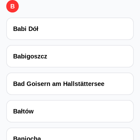
B
Babi Dół
Babigoszcz
Bad Goisern am Hallstättersee
Bałtów
Baniocha