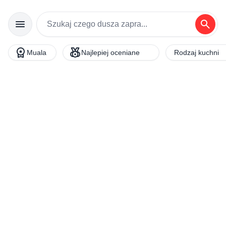
menu
search
workspace_premium
social_leaderboard
Muala
Najlepiej oceniane
Rodzaj kuchni